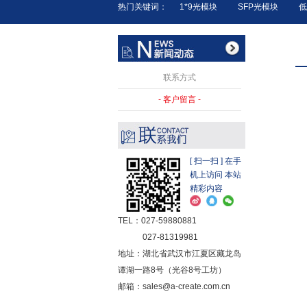
热门关键词：
1*9光模块
SFP光模块
低
联系方式
客户留言
[ 扫一扫 ] 在手
机上访问 本站
精彩内容
TEL：027-59880881
027-81319981
地址：湖北省武汉市江夏区藏龙岛
谭湖一路8号（光谷8号工坊）
邮箱：sales@a-create.com.cn