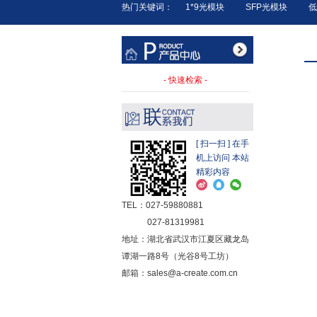
热门关键词：
1*9光模块
SFP光模块
低
快速检索
[ 扫一扫 ] 在手
机上访问 本站
精彩内容
TEL：027-59880881
027-81319981
地址：湖北省武汉市江夏区藏龙岛
谭湖一路8号（光谷8号工坊）
邮箱：sales@a-create.com.cn