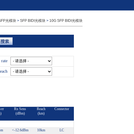
SFP光模块
>
SFP BIDI光模块
>
10G SFP BIDI光模块
 rate
each
wer
Rx Sens
Reach
Connector
)
(dBm)
(km)
Bm
<-12.6dBm
10km
LC