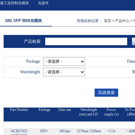
速工业控制光模块
光器件
10G SFP BIDI光模块
您现在的位置：
首页
>
产品中心
>
产品检索
Package
Data
Wavelength
R
Part Number
Package
Data rate
Wavelength
Power
Tx Po
(nm) and LD
supply (v)
(dBm
OCB27025
SFP+
10Gbps
1270nm 1330nm
+3.3v
>-6d